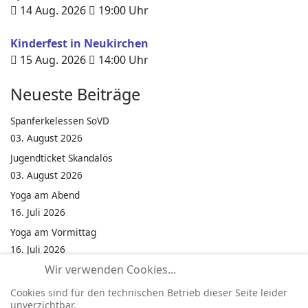
14 Aug. 2026
19:00
Uhr
Kinderfest in Neukirchen
15 Aug. 2026
14:00
Uhr
Neueste Beiträge
Spanferkelessen SoVD
03. August 2026
Jugendticket Skandalös
03. August 2026
Yoga am Abend
16. Juli 2026
Yoga am Vormittag
16. Juli 2026
Wir verwenden Cookies...
Pilates am Abend
16. Juli 2026
Cookies sind für den technischen Betrieb dieser Seite leider
unverzichtbar.
Jumping Fitness Intervall