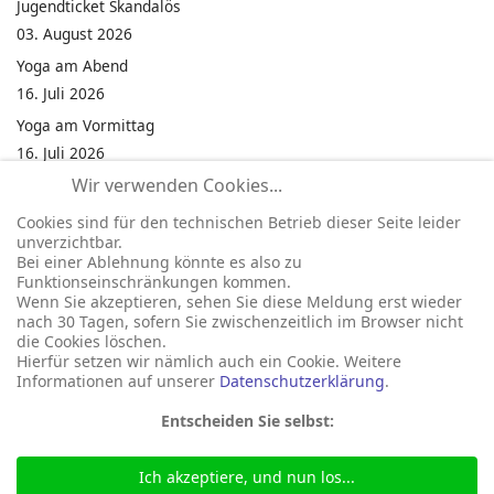
Jugendticket Skandalös
03. August 2026
Yoga am Abend
16. Juli 2026
Yoga am Vormittag
16. Juli 2026
Wir verwenden Cookies...
Pilates am Abend
16. Juli 2026
Cookies sind für den technischen Betrieb dieser Seite leider
unverzichtbar.
Jumping Fitness Intervall
Bei einer Ablehnung könnte es also zu
16. Juli 2026
Funktionseinschränkungen kommen.
Wenn Sie akzeptieren, sehen Sie diese Meldung erst wieder
Jumping Fitness Erwachsene
nach 30 Tagen, sofern Sie zwischenzeitlich im Browser nicht
16. Juli 2026
die Cookies löschen.
Hierfür setzen wir nämlich auch ein Cookie. Weitere
Informationen auf unserer
Datenschutzerklärung
.
Entscheiden Sie selbst:
Ich akzeptiere, und nun los...