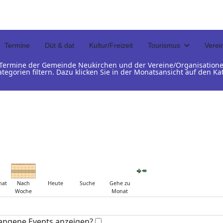
Termine
Düt & dat
Kultur/Freizeit
Tourismus
Verei
d Termine der Gemeinde Neukirchen und der Vereine/Organisation
ategorien filtern. Dazu klicken Sie in der Monatsansicht auf den 
nat
Nach
Heute
Suche
Gehe zu
Woche
Monat
angene Events anzeigen?