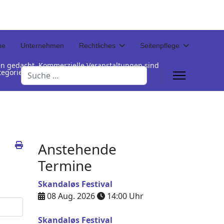
ne
Unternehmen
Rechtliches
Seitenpflege
en gedacht. Kommerzielle Veranstaltungen sind
Suchen
Kategorienamen unterhalb der Termintabelle
Anstehende
Termine
Skandaløs Festival
08 Aug. 2026
14:00
Uhr
Skandaløs Festival