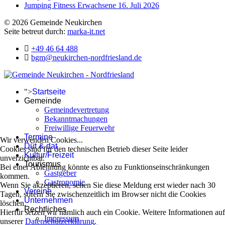
Jumping Fitness Erwachsene
16. Juli 2026
© 2026 Gemeinde Neukirchen
Seite betreut durch:
marka-it.net
+49 46 64 488
bgm@neukirchen-nordfriesland.de
">
Startseite
Gemeinde
Gemeindevertretung
Bekanntmachungen
Freiwillige Feuerwehr
Termine
Wir verwenden Cookies...
Düt & dat
Cookies sind für den technischen Betrieb dieser Seite leider
Kultur/Freizeit
unverzichtbar.
Tourismus
Bei einer Ablehnung könnte es also zu Funktionseinschränkungen
Gastgeber
kommen.
Gastronomie
Wenn Sie akzeptieren, sehen Sie diese Meldung erst wieder nach 30
Vereine
Tagen, sofern Sie zwischenzeitlich im Browser nicht die Cookies
Unternehmen
löschen.
Rechtliches
Hierfür setzen wir nämlich auch ein Cookie. Weitere Informationen auf
Impressum
unserer
Datenschutzerklärung
.