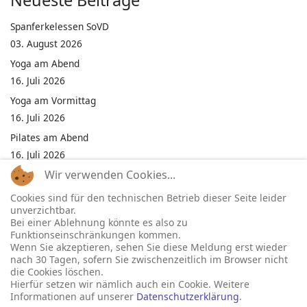
Neueste Beiträge
Spanferkelessen SoVD
03. August 2026
Yoga am Abend
16. Juli 2026
Yoga am Vormittag
16. Juli 2026
Pilates am Abend
16. Juli 2026
Wir verwenden Cookies...
Jumping Fitness Intervall
16. Juli 2026
Cookies sind für den technischen Betrieb dieser Seite leider
unverzichtbar.
Jumping Fitness Erwachsene
Bei einer Ablehnung könnte es also zu
16. Juli 2026
Funktionseinschränkungen kommen.
Wenn Sie akzeptieren, sehen Sie diese Meldung erst wieder
Kinderfest in Neukirchen
nach 30 Tagen, sofern Sie zwischenzeitlich im Browser nicht
16. Juli 2026
die Cookies löschen.
Hierfür setzen wir nämlich auch ein Cookie. Weitere
Informationen auf unserer
Datenschutzerklärung
.