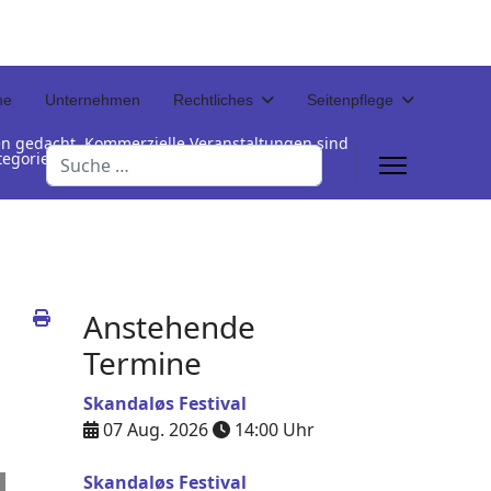
ne
Unternehmen
Rechtliches
Seitenpflege
en gedacht. Kommerzielle Veranstaltungen sind
Suchen
Kategorienamen unterhalb der Termintabelle
Anstehende
Termine
Skandaløs Festival
07 Aug. 2026
14:00
Uhr
Skandaløs Festival