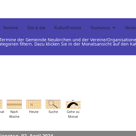
Termine
Düt & dat
Kultur/Freizeit
Tourismus
Verei
d Termine der Gemeinde Neukirchen und der Vereine/Organisation
ategorien filtern. Dazu klicken Sie in der Monatsansicht auf den 
nat
Nach
Heute
Suche
Gehe zu
Woche
Monat