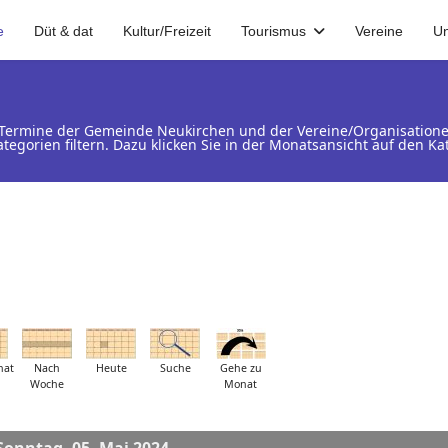
e
Düt & dat
Kultur/Freizeit
Tourismus
Vereine
U
d Termine der Gemeinde Neukirchen und der Vereine/Organisation
ategorien filtern. Dazu klicken Sie in der Monatsansicht auf den 
nat
Nach
Heute
Suche
Gehe zu
Woche
Monat