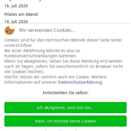
16. Juli 2026
Pilates am Abend
16. Juli 2026
Wir verwenden Cookies...
Jumping Fitness Intervall
16. Juli 2026
Cookies sind für den technischen Betrieb dieser Seite leider
unverzichtbar.
Jumping Fitness Erwachsene
Bei einer Ablehnung könnte es also zu
16. Juli 2026
Funktionseinschränkungen kommen.
Wenn Sie akzeptieren, sehen Sie diese Meldung erst wieder
Kinderfest in Neukirchen
nach 30 Tagen, sofern Sie zwischenzeitlich im Browser nicht
16. Juli 2026
die Cookies löschen.
Hierfür setzen wir nämlich auch ein Cookie. Weitere
Informationen auf unserer
Datenschutzerklärung
.
Entscheiden Sie selbst:
Ich akzeptiere, und nun los...
© 2026 Gemeinde Neukirchen
Seite betreut durch:
marka-it.net
Nein, ich möchte keine Cookies
+49 46 64 488
bgm@neukirchen-nordfriesland.de