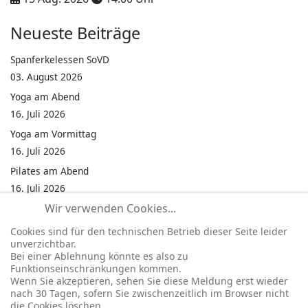
Neueste Beiträge
Spanferkelessen SoVD
03. August 2026
Yoga am Abend
16. Juli 2026
Yoga am Vormittag
16. Juli 2026
Pilates am Abend
16. Juli 2026
Wir verwenden Cookies...
Jumping Fitness Intervall
16. Juli 2026
Cookies sind für den technischen Betrieb dieser Seite leider
unverzichtbar.
Jumping Fitness Erwachsene
Bei einer Ablehnung könnte es also zu
16. Juli 2026
Funktionseinschränkungen kommen.
Wenn Sie akzeptieren, sehen Sie diese Meldung erst wieder
Kinderfest in Neukirchen
nach 30 Tagen, sofern Sie zwischenzeitlich im Browser nicht
16. Juli 2026
die Cookies löschen.