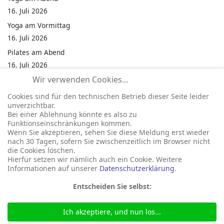
16. Juli 2026
Yoga am Vormittag
16. Juli 2026
Pilates am Abend
16. Juli 2026
Wir verwenden Cookies...
Jumping Fitness Intervall
16. Juli 2026
Cookies sind für den technischen Betrieb dieser Seite leider
unverzichtbar.
Jumping Fitness Erwachsene
Bei einer Ablehnung könnte es also zu
16. Juli 2026
Funktionseinschränkungen kommen.
Wenn Sie akzeptieren, sehen Sie diese Meldung erst wieder
Kinderfest in Neukirchen
nach 30 Tagen, sofern Sie zwischenzeitlich im Browser nicht
16. Juli 2026
die Cookies löschen.
Hierfür setzen wir nämlich auch ein Cookie. Weitere
Informationen auf unserer
Datenschutzerklärung
.
Entscheiden Sie selbst:
Ich akzeptiere, und nun los...
© 2026 Gemeinde Neukirchen