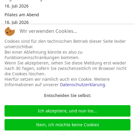
16. Juli 2026
Pilates am Abend
16. Juli 2026
Wir verwenden Cookies...
Jumping Fitness Intervall
16. Juli 2026
Cookies sind für den technischen Betrieb dieser Seite leider
unverzichtbar.
Jumping Fitness Erwachsene
Bei einer Ablehnung könnte es also zu
16. Juli 2026
Funktionseinschränkungen kommen.
Wenn Sie akzeptieren, sehen Sie diese Meldung erst wieder
Kinderfest in Neukirchen
nach 30 Tagen, sofern Sie zwischenzeitlich im Browser nicht
16. Juli 2026
die Cookies löschen.
Hierfür setzen wir nämlich auch ein Cookie. Weitere
Informationen auf unserer
Datenschutzerklärung
.
Entscheiden Sie selbst:
Ich akzeptiere, und nun los...
© 2026 Gemeinde Neukirchen
Seite betreut durch:
marka-it.net
Nein, ich möchte keine Cookies
+49 46 64 488
bgm@neukirchen-nordfriesland.de