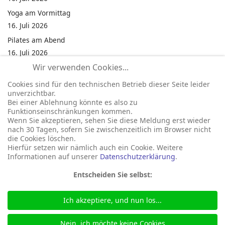
Yoga am Vormittag
16. Juli 2026
Pilates am Abend
16. Juli 2026
Wir verwenden Cookies...
Jumping Fitness Intervall
16. Juli 2026
Cookies sind für den technischen Betrieb dieser Seite leider
unverzichtbar.
Jumping Fitness Erwachsene
Bei einer Ablehnung könnte es also zu
16. Juli 2026
Funktionseinschränkungen kommen.
Wenn Sie akzeptieren, sehen Sie diese Meldung erst wieder
Kinderfest in Neukirchen
nach 30 Tagen, sofern Sie zwischenzeitlich im Browser nicht
16. Juli 2026
die Cookies löschen.
Hierfür setzen wir nämlich auch ein Cookie. Weitere
Informationen auf unserer
Datenschutzerklärung
.
Entscheiden Sie selbst:
Ich akzeptiere, und nun los...
© 2026 Gemeinde Neukirchen
Seite betreut durch:
marka-it.net
Nein, ich möchte keine Cookies