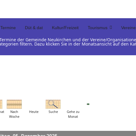
Termine
Düt & dat
Kultur/Freizeit
Tourismus
Vereine
d Termine der Gemeinde Neukirchen und der Vereine/Organisation
ategorien filtern. Dazu klicken Sie in der Monatsansicht auf den 
nat
Nach
Heute
Suche
Gehe zu
Woche
Monat