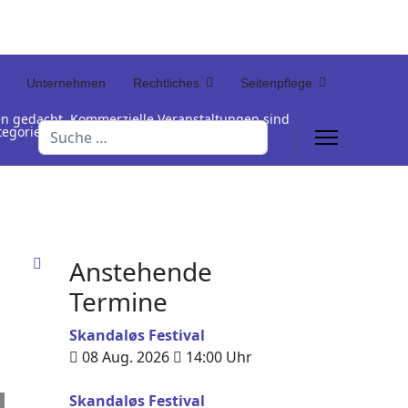
Unternehmen
Rechtliches
Seitenpflege
en gedacht. Kommerzielle Veranstaltungen sind
Suchen
Kategorienamen unterhalb der Termintabelle
Anstehende
Termine
Skandaløs Festival
08 Aug. 2026
14:00
Uhr
Skandaløs Festival