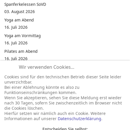
Spanferkelessen SoVD
03. August 2026
Yoga am Abend
16. Juli 2026
Yoga am Vormittag
16. Juli 2026
Pilates am Abend
16. Juli 2026
Wir verwenden Cookies...
Jumping Fitness Intervall
16. Juli 2026
Cookies sind für den technischen Betrieb dieser Seite leider
unverzichtbar.
Jumping Fitness Erwachsene
Bei einer Ablehnung könnte es also zu
16. Juli 2026
Funktionseinschränkungen kommen.
Wenn Sie akzeptieren, sehen Sie diese Meldung erst wieder
Kinderfest in Neukirchen
nach 30 Tagen, sofern Sie zwischenzeitlich im Browser nicht
16. Juli 2026
die Cookies löschen.
Hierfür setzen wir nämlich auch ein Cookie. Weitere
Informationen auf unserer
Datenschutzerklärung
.
Entscheiden Sie selbst: