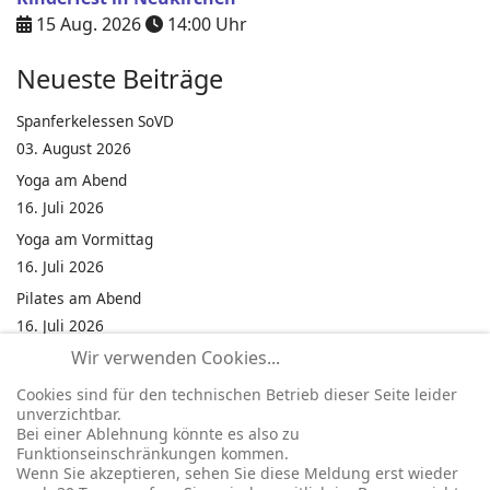
15 Aug. 2026
14:00
Uhr
Neueste Beiträge
Spanferkelessen SoVD
03. August 2026
Yoga am Abend
16. Juli 2026
Yoga am Vormittag
16. Juli 2026
Pilates am Abend
16. Juli 2026
Wir verwenden Cookies...
Jumping Fitness Intervall
16. Juli 2026
Cookies sind für den technischen Betrieb dieser Seite leider
unverzichtbar.
Jumping Fitness Erwachsene
Bei einer Ablehnung könnte es also zu
16. Juli 2026
Funktionseinschränkungen kommen.
Wenn Sie akzeptieren, sehen Sie diese Meldung erst wieder
Kinderfest in Neukirchen