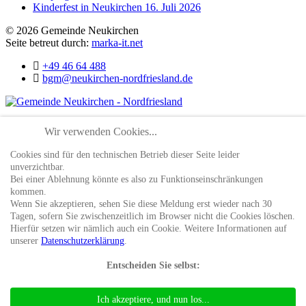
Kinderfest in Neukirchen
16. Juli 2026
© 2026 Gemeinde Neukirchen
Seite betreut durch:
marka-it.net
+49 46 64 488
bgm@neukirchen-nordfriesland.de
">
Startseite
Wir verwenden Cookies...
Gemeinde
Gemeindevertretung
Cookies sind für den technischen Betrieb dieser Seite leider
Bekanntmachungen
unverzichtbar.
">
Freiwillige Feuerwehr
Bei einer Ablehnung könnte es also zu Funktionseinschränkungen
">
Termine
kommen.
Düt & dat
Wenn Sie akzeptieren, sehen Sie diese Meldung erst wieder nach 30
Kultur/Freizeit
Tagen, sofern Sie zwischenzeitlich im Browser nicht die Cookies löschen.
Tourismus
Hierfür setzen wir nämlich auch ein Cookie. Weitere Informationen auf
Gastgeber
unserer
Datenschutzerklärung
.
Gastronomie
Vereine
Entscheiden Sie selbst:
Unternehmen
Rechtliches
Impressum
Ich akzeptiere, und nun los...