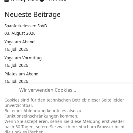
Neueste Beiträge
Spanferkelessen SoVD
03. August 2026
Yoga am Abend
16. Juli 2026
Yoga am Vormittag
16. Juli 2026
Pilates am Abend
16. Juli 2026
Wir verwenden Cookies...
Jumping Fitness Intervall
16. Juli 2026
Cookies sind für den technischen Betrieb dieser Seite leider
unverzichtbar.
Jumping Fitness Erwachsene
Bei einer Ablehnung könnte es also zu
16. Juli 2026
Funktionseinschränkungen kommen.
Wenn Sie akzeptieren, sehen Sie diese Meldung erst wieder
Kinderfest in Neukirchen
nach 30 Tagen, sofern Sie zwischenzeitlich im Browser nicht
16. Juli 2026
die Cookies löschen.