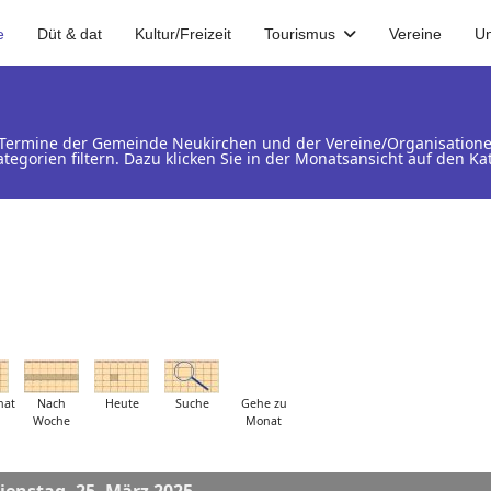
e
Düt & dat
Kultur/Freizeit
Tourismus
Vereine
U
d Termine der Gemeinde Neukirchen und der Vereine/Organisation
ategorien filtern. Dazu klicken Sie in der Monatsansicht auf den 
nat
Nach
Heute
Suche
Gehe zu
Woche
Monat