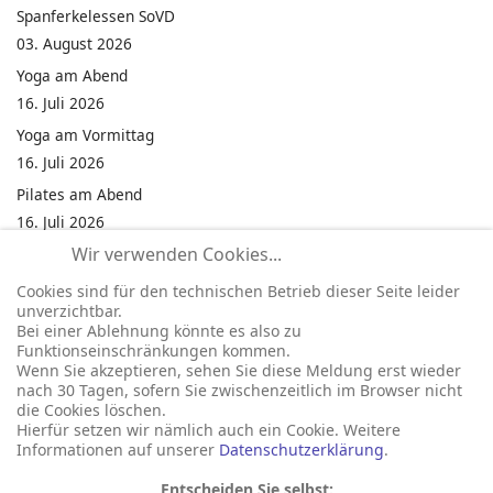
Spanferkelessen SoVD
03. August 2026
Yoga am Abend
16. Juli 2026
Yoga am Vormittag
16. Juli 2026
Pilates am Abend
16. Juli 2026
Wir verwenden Cookies...
Jumping Fitness Intervall
16. Juli 2026
Cookies sind für den technischen Betrieb dieser Seite leider
unverzichtbar.
Jumping Fitness Erwachsene
Bei einer Ablehnung könnte es also zu
16. Juli 2026
Funktionseinschränkungen kommen.
Wenn Sie akzeptieren, sehen Sie diese Meldung erst wieder
Kinderfest in Neukirchen
nach 30 Tagen, sofern Sie zwischenzeitlich im Browser nicht
16. Juli 2026
die Cookies löschen.
Hierfür setzen wir nämlich auch ein Cookie. Weitere
Informationen auf unserer
Datenschutzerklärung
.
Entscheiden Sie selbst: