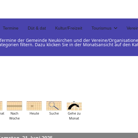
Termine
Düt & dat
Kultur/Freizeit
Tourismus
Verei
d Termine der Gemeinde Neukirchen und der Vereine/Organisation
ategorien filtern. Dazu klicken Sie in der Monatsansicht auf den 
nat
Nach
Heute
Suche
Gehe zu
Woche
Monat