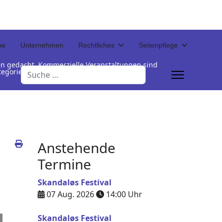
ne
Unternehmen
Rechtliches
Seitenpflege
en gedacht. Kommerzielle Veranstaltungen sind
Suchen
Kategorienamen unterhalb der Termintabelle
Anstehende
Termine
Skandaløs Festival
07 Aug. 2026
14:00
Uhr
Skandaløs Festival