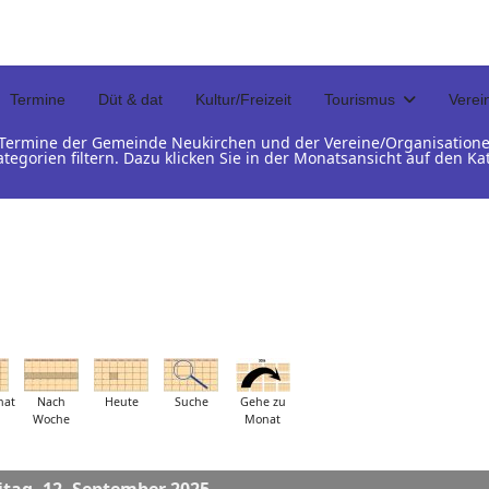
Termine
Düt & dat
Kultur/Freizeit
Tourismus
Verei
d Termine der Gemeinde Neukirchen und der Vereine/Organisation
ategorien filtern. Dazu klicken Sie in der Monatsansicht auf den 
nat
Nach
Heute
Suche
Gehe zu
Woche
Monat