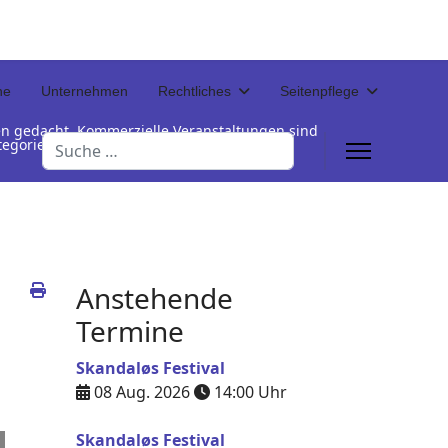
ne
Unternehmen
Rechtliches
Seitenpflege
en gedacht. Kommerzielle Veranstaltungen sind
Suchen
Kategorienamen unterhalb der Termintabelle
Anstehende
Termine
Skandaløs Festival
08 Aug. 2026
14:00
Uhr
Skandaløs Festival