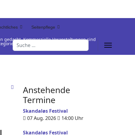
chtliches
Seitenpflege
en gedacht. Kommerzielle Veranstaltungen sind
Suchen
Kategorienamen unterhalb der Termintabelle
Anstehende
Termine
Skandaløs Festival
07 Aug. 2026
14:00
Uhr
Skandaløs Festival