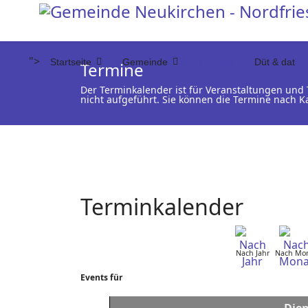
">
Startseite
Gemeinde
Termine
Düt & dat
Termine
Der Terminkalender ist für Veranstaltungen un
nicht aufgeführt. Sie können die Termine nach K
Terminkalender
Nach Jahr
Nach Mo
Events für