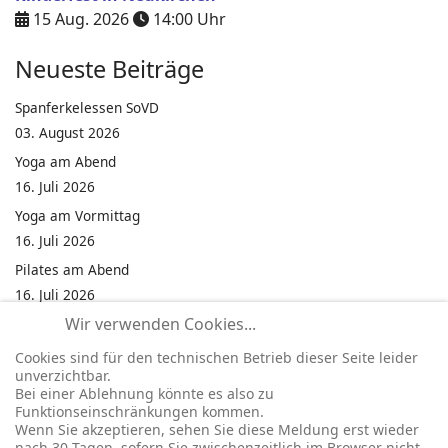
15 Aug. 2026
14:00
Uhr
Neueste Beiträge
Spanferkelessen SoVD
03. August 2026
Yoga am Abend
16. Juli 2026
Yoga am Vormittag
16. Juli 2026
Pilates am Abend
16. Juli 2026
Wir verwenden Cookies...
Jumping Fitness Intervall
16. Juli 2026
Cookies sind für den technischen Betrieb dieser Seite leider
unverzichtbar.
Jumping Fitness Erwachsene
Bei einer Ablehnung könnte es also zu
16. Juli 2026
Funktionseinschränkungen kommen.
Wenn Sie akzeptieren, sehen Sie diese Meldung erst wieder
Kinderfest in Neukirchen
nach 30 Tagen, sofern Sie zwischenzeitlich im Browser nicht