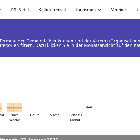
e
Düt & dat
Kultur/Freizeit
Tourismus
Vereine
U
d Termine der Gemeinde Neukirchen und der Vereine/Organisation
ategorien filtern. Dazu klicken Sie in der Monatsansicht auf den 
nat
Nach
Heute
Suche
Gehe zu
Woche
Monat