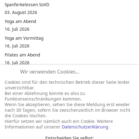
Spanferkelessen SoVD
03. August 2026
Yoga am Abend
16. Juli 2026
Yoga am Vormittag
16. Juli 2026
Pilates am Abend
16. Juli 2026
Wir verwenden Cookies...
Jumping Fitness Intervall
16. Juli 2026
Cookies sind für den technischen Betrieb dieser Seite leider
unverzichtbar.
Jumping Fitness Erwachsene
Bei einer Ablehnung könnte es also zu
16. Juli 2026
Funktionseinschränkungen kommen.
Wenn Sie akzeptieren, sehen Sie diese Meldung erst wieder
Kinderfest in Neukirchen
nach 30 Tagen, sofern Sie zwischenzeitlich im Browser nicht
16. Juli 2026
die Cookies löschen.
Hierfür setzen wir nämlich auch ein Cookie. Weitere
Informationen auf unserer
Datenschutzerklärung
.
Entscheiden Sie selbst: