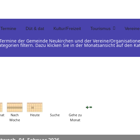
Termine
Düt & dat
Kultur/Freizeit
Tourismus
Vereine
d Termine der Gemeinde Neukirchen und der Vereine/Organisation
ategorien filtern. Dazu klicken Sie in der Monatsansicht auf den 
nat
Nach
Heute
Suche
Gehe zu
Woche
Monat