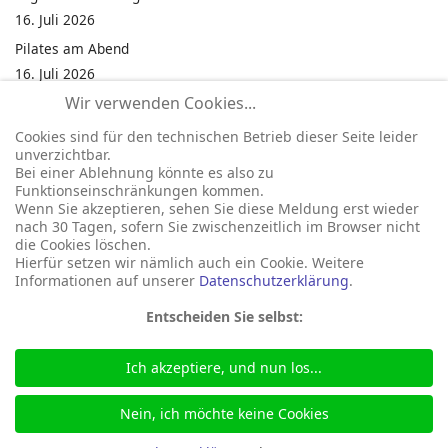
16. Juli 2026
Pilates am Abend
16. Juli 2026
Wir verwenden Cookies...
Jumping Fitness Intervall
16. Juli 2026
Cookies sind für den technischen Betrieb dieser Seite leider
unverzichtbar.
Jumping Fitness Erwachsene
Bei einer Ablehnung könnte es also zu
16. Juli 2026
Funktionseinschränkungen kommen.
Wenn Sie akzeptieren, sehen Sie diese Meldung erst wieder
Kinderfest in Neukirchen
nach 30 Tagen, sofern Sie zwischenzeitlich im Browser nicht
16. Juli 2026
die Cookies löschen.
Hierfür setzen wir nämlich auch ein Cookie. Weitere
Informationen auf unserer
Datenschutzerklärung
.
Entscheiden Sie selbst:
Ich akzeptiere, und nun los...
© 2026 Gemeinde Neukirchen
Seite betreut durch:
marka-it.net
Nein, ich möchte keine Cookies
+49 46 64 488
bgm@neukirchen-nordfriesland.de