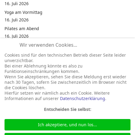
16. Juli 2026
Yoga am Vormittag
16. Juli 2026
Pilates am Abend
16. Juli 2026
Wir verwenden Cookies...
Jumping Fitness Intervall
16. Juli 2026
Cookies sind für den technischen Betrieb dieser Seite leider
unverzichtbar.
Jumping Fitness Erwachsene
Bei einer Ablehnung könnte es also zu
16. Juli 2026
Funktionseinschränkungen kommen.
Wenn Sie akzeptieren, sehen Sie diese Meldung erst wieder
Kinderfest in Neukirchen
nach 30 Tagen, sofern Sie zwischenzeitlich im Browser nicht
16. Juli 2026
die Cookies löschen.
Hierfür setzen wir nämlich auch ein Cookie. Weitere
Informationen auf unserer
Datenschutzerklärung
.
Entscheiden Sie selbst:
Ich akzeptiere, und nun los...
© 2026 Gemeinde Neukirchen