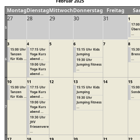
Februar 2025
Montag
Dienstag
Mittwoch
Donnerstag
Freitag
Sa
27
28
29
30
31
1
17:00
5
Über
...
3
4
5
6
7
8
15:00 Uhr
17:15 Uhr
15:15 Uhr Kids
15:30
Tanzen
Yoga Kurs
Jumping
Brenn
für Kids ...
abend ...
...
6
19:30 Uhr
19:00 Uhr
Jumping Fitness
Yoga Kurs
...
abend ...
10
11
12
13
14
15
15:00 Uhr
17:15 Uhr
15:15 Uhr Kids
15:00
Tanzen
Yoga Kurs
Jumping
Sond
für Kids ...
abend ...
...
19:30 Uhr
19:00 Uhr
Jumping Fitness
7
Yoga Kurs
...
abend ...
19:30 Uhr
JHV
Friesenvere
...
17
18
19
20
21
22