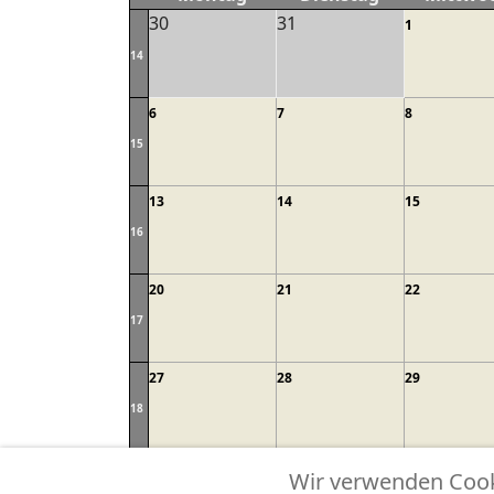
30
31
1
14
6
7
8
15
13
14
15
16
20
21
22
17
27
28
29
18
Feuerwehr
Alle Kategorien ...
Wir verwenden Cooki