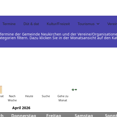
Termine
Düt & dat
Kultur/Freizeit
Tourismus
Verei
d Termine der Gemeinde Neukirchen und der Vereine/Organisation
ategorien filtern. Dazu klicken Sie in der Monatsansicht auf den 
nat
Nach
Heute
Suche
Gehe zu
Woche
Monat
April 2026
ch
Donnerstag
Freitag
Samstag
Sonn