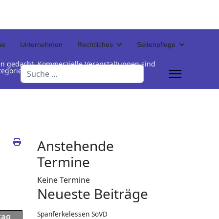
ne
Unternehmen
Rechtliches
Seitenpflege
en gedacht. Kommerzielle Veranstaltungen sind
Suchen
Kategorienamen unterhalb der Termintabelle
Anstehende
Termine
Keine Termine
Neueste Beiträge
Spanferkelessen SoVD
tag