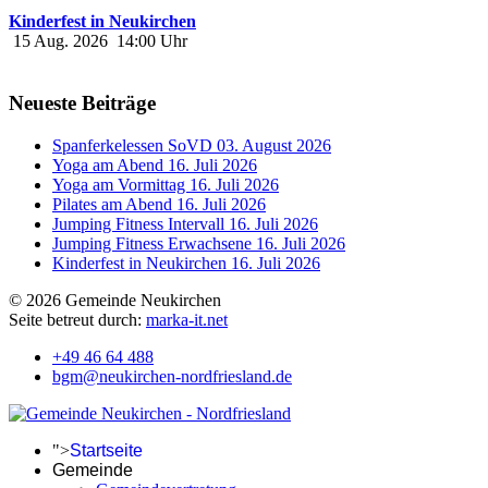
Kinderfest in Neukirchen
15 Aug. 2026
14:00
Uhr
Neueste Beiträge
Spanferkelessen SoVD
03. August 2026
Yoga am Abend
16. Juli 2026
Yoga am Vormittag
16. Juli 2026
Pilates am Abend
16. Juli 2026
Jumping Fitness Intervall
16. Juli 2026
Jumping Fitness Erwachsene
16. Juli 2026
Kinderfest in Neukirchen
16. Juli 2026
© 2026 Gemeinde Neukirchen
Seite betreut durch:
marka-it.net
+49 46 64 488
bgm@neukirchen-nordfriesland.de
">
Startseite
Gemeinde