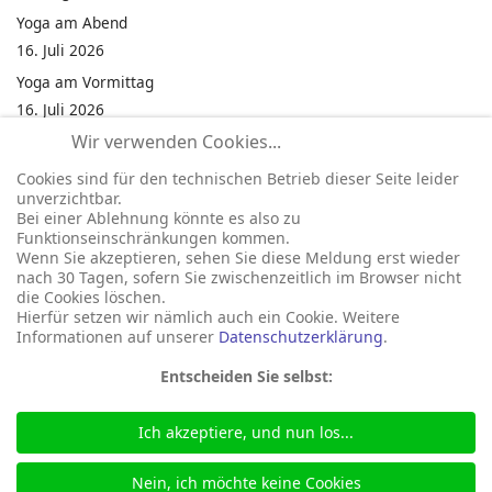
Yoga am Abend
16. Juli 2026
Yoga am Vormittag
16. Juli 2026
Wir verwenden Cookies...
Pilates am Abend
16. Juli 2026
Cookies sind für den technischen Betrieb dieser Seite leider
unverzichtbar.
Jumping Fitness Intervall
Bei einer Ablehnung könnte es also zu
16. Juli 2026
Funktionseinschränkungen kommen.
Wenn Sie akzeptieren, sehen Sie diese Meldung erst wieder
Jumping Fitness Erwachsene
nach 30 Tagen, sofern Sie zwischenzeitlich im Browser nicht
16. Juli 2026
die Cookies löschen.
Hierfür setzen wir nämlich auch ein Cookie. Weitere
Informationen auf unserer
Datenschutzerklärung
.
Entscheiden Sie selbst:
Ich akzeptiere, und nun los...
© 2026 Gemeinde Neukirchen
Seite betreut durch:
marka-it.net
Nein, ich möchte keine Cookies