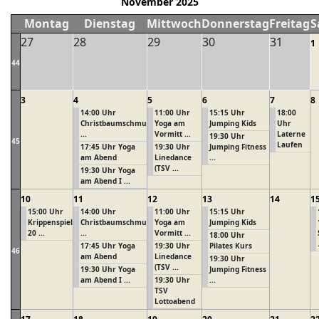
November 2025
Montag
Dienstag
Mittwoch
Donnerstag
Freitag
S
27
28
29
30
31
1
44
3
4
5
6
7
8
14:00 Uhr
11:00 Uhr
15:15 Uhr
18:00
Christbaumschmu
Yoga am
Jumping Kids
Uhr
...
Vormitt ...
Laterne
19:30 Uhr
45
Laufen
17:45 Uhr Yoga
19:30 Uhr
Jumping Fitness
am Abend
Linedance
...
(TSV ...
19:30 Uhr Yoga
am Abend I ...
10
11
12
13
14
1
15:00 Uhr
14:00 Uhr
11:00 Uhr
15:15 Uhr
Krippenspiel
Christbaumschmu
Yoga am
Jumping Kids
20 ...
...
Vormitt ...
18:00 Uhr
17:45 Uhr Yoga
19:30 Uhr
Pilates Kurs
46
am Abend
Linedance
19:30 Uhr
(TSV ...
19:30 Uhr Yoga
Jumping Fitness
am Abend I ...
19:30 Uhr
...
TSV
Lottoabend