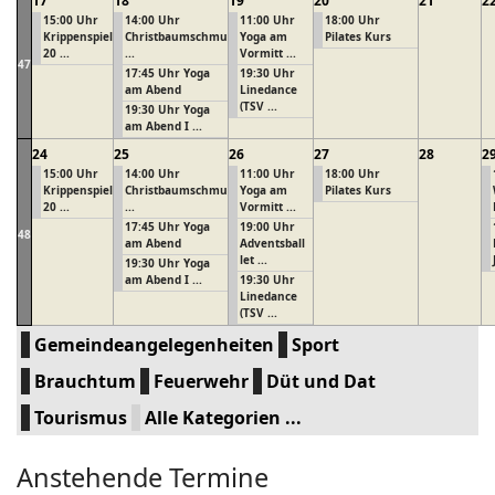
17
18
19
20
21
2
15:00 Uhr
14:00 Uhr
11:00 Uhr
18:00 Uhr
Krippenspiel
Christbaumschmu
Yoga am
Pilates Kurs
20 ...
...
Vormitt ...
47
17:45 Uhr Yoga
19:30 Uhr
am Abend
Linedance
(TSV ...
19:30 Uhr Yoga
am Abend I ...
24
25
26
27
28
2
15:00 Uhr
14:00 Uhr
11:00 Uhr
18:00 Uhr
Krippenspiel
Christbaumschmu
Yoga am
Pilates Kurs
20 ...
...
Vormitt ...
17:45 Uhr Yoga
19:00 Uhr
48
am Abend
Adventsball
let ...
19:30 Uhr Yoga
am Abend I ...
19:30 Uhr
Linedance
(TSV ...
Gemeindeangelegenheiten
Sport
Brauchtum
Feuerwehr
Düt und Dat
Tourismus
Alle Kategorien ...
Anstehende Termine