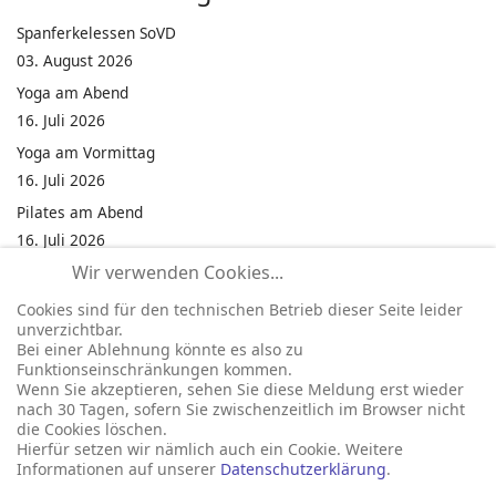
Spanferkelessen SoVD
03. August 2026
Yoga am Abend
16. Juli 2026
Yoga am Vormittag
16. Juli 2026
Pilates am Abend
16. Juli 2026
Wir verwenden Cookies...
Jumping Fitness Intervall
16. Juli 2026
Cookies sind für den technischen Betrieb dieser Seite leider
unverzichtbar.
Jumping Fitness Erwachsene
Bei einer Ablehnung könnte es also zu
16. Juli 2026
Funktionseinschränkungen kommen.
Wenn Sie akzeptieren, sehen Sie diese Meldung erst wieder
Kinderfest in Neukirchen
nach 30 Tagen, sofern Sie zwischenzeitlich im Browser nicht
16. Juli 2026
die Cookies löschen.
Hierfür setzen wir nämlich auch ein Cookie. Weitere
Informationen auf unserer
Datenschutzerklärung
.