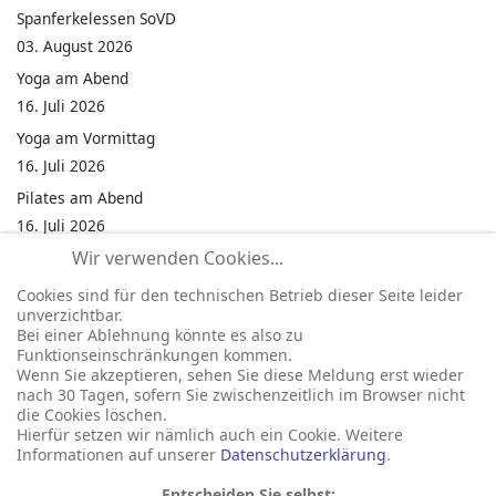
Spanferkelessen SoVD
03. August 2026
Yoga am Abend
16. Juli 2026
Yoga am Vormittag
16. Juli 2026
Pilates am Abend
16. Juli 2026
Wir verwenden Cookies...
Jumping Fitness Intervall
16. Juli 2026
Cookies sind für den technischen Betrieb dieser Seite leider
unverzichtbar.
Jumping Fitness Erwachsene
Bei einer Ablehnung könnte es also zu
16. Juli 2026
Funktionseinschränkungen kommen.
Wenn Sie akzeptieren, sehen Sie diese Meldung erst wieder
Kinderfest in Neukirchen
nach 30 Tagen, sofern Sie zwischenzeitlich im Browser nicht
16. Juli 2026
die Cookies löschen.
Hierfür setzen wir nämlich auch ein Cookie. Weitere
Informationen auf unserer
Datenschutzerklärung
.
Entscheiden Sie selbst: