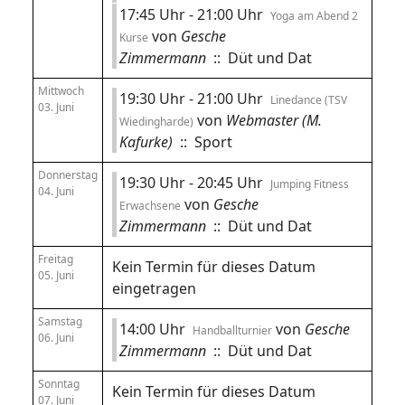
17:45 Uhr - 21:00 Uhr
Yoga am Abend 2
von
Gesche
Kurse
Zimmermann
:: Düt und Dat
Mittwoch
19:30 Uhr - 21:00 Uhr
Linedance (TSV
03. Juni
von
Webmaster (M.
Wiedingharde)
Kafurke)
:: Sport
Donnerstag
19:30 Uhr - 20:45 Uhr
Jumping Fitness
04. Juni
von
Gesche
Erwachsene
Zimmermann
:: Düt und Dat
Freitag
Kein Termin für dieses Datum
05. Juni
eingetragen
Samstag
14:00 Uhr
von
Gesche
Handballturnier
06. Juni
Zimmermann
:: Düt und Dat
Sonntag
Kein Termin für dieses Datum
07. Juni