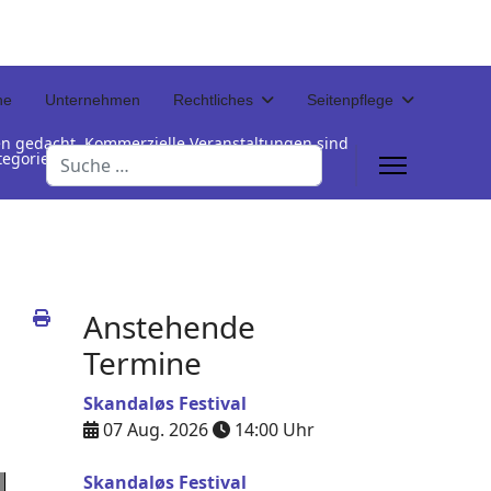
ne
Unternehmen
Rechtliches
Seitenpflege
en gedacht. Kommerzielle Veranstaltungen sind
Suchen
Kategorienamen unterhalb der Termintabelle
Anstehende
Termine
Skandaløs Festival
07 Aug. 2026
14:00
Uhr
Skandaløs Festival