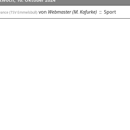
twoch, 16. Oktober 2024
von
Webmaster (M. Kafurke)
:: Sport
Dance (TSV Emmelsbüll)