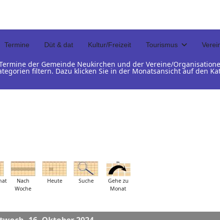
Termine
Düt & dat
Kultur/Freizeit
Tourismus
Verei
d Termine der Gemeinde Neukirchen und der Vereine/Organisation
ategorien filtern. Dazu klicken Sie in der Monatsansicht auf den 
nat
Nach
Heute
Suche
Gehe zu
Woche
Monat