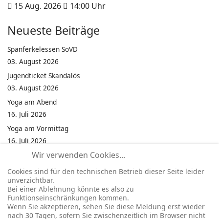
15 Aug. 2026
14:00
Uhr
Neueste Beiträge
Spanferkelessen SoVD
03. August 2026
Jugendticket Skandalös
03. August 2026
Yoga am Abend
16. Juli 2026
Yoga am Vormittag
16. Juli 2026
Wir verwenden Cookies...
Pilates am Abend
16. Juli 2026
Cookies sind für den technischen Betrieb dieser Seite leider
unverzichtbar.
Jumping Fitness Intervall
Bei einer Ablehnung könnte es also zu
16. Juli 2026
Funktionseinschränkungen kommen.
Wenn Sie akzeptieren, sehen Sie diese Meldung erst wieder
Jumping Fitness Erwachsene
nach 30 Tagen, sofern Sie zwischenzeitlich im Browser nicht