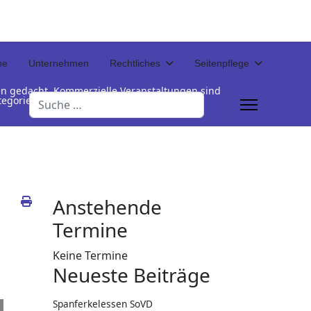
ne
Unternehmen
Rechtliches
Seitenpflege
en gedacht. Kommerzielle Veranstaltungen sind
Suchen
Kategorienamen unterhalb der Termintabelle
Anstehende
Termine
Keine Termine
Neueste Beiträge
Spanferkelessen SoVD