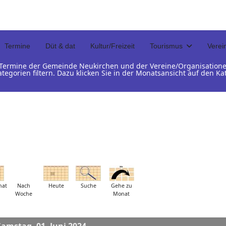
Termine
Düt & dat
Kultur/Freizeit
Tourismus
Verei
d Termine der Gemeinde Neukirchen und der Vereine/Organisation
ategorien filtern. Dazu klicken Sie in der Monatsansicht auf den 
nat
Nach
Heute
Suche
Gehe zu
Woche
Monat