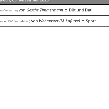
woch, 05. November 2025
von
Gesche Zimmermann
:: Düt und Dat
am Vormittag
von
Webmaster (M. Kafurke)
:: Sport
ance (TSV Emmelsbüll)