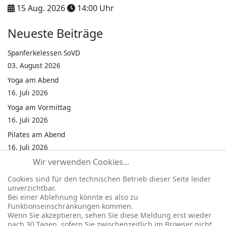
15 Aug. 2026
14:00
Uhr
Neueste Beiträge
Spanferkelessen SoVD
03. August 2026
Yoga am Abend
16. Juli 2026
Yoga am Vormittag
16. Juli 2026
Pilates am Abend
16. Juli 2026
Wir verwenden Cookies...
Jumping Fitness Intervall
16. Juli 2026
Cookies sind für den technischen Betrieb dieser Seite leider
unverzichtbar.
Jumping Fitness Erwachsene
Bei einer Ablehnung könnte es also zu
16. Juli 2026
Funktionseinschränkungen kommen.
Wenn Sie akzeptieren, sehen Sie diese Meldung erst wieder
Kinderfest in Neukirchen
nach 30 Tagen, sofern Sie zwischenzeitlich im Browser nicht