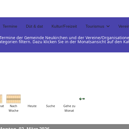
Termine
Düt & dat
Kultur/Freizeit
Tourismus
Verei
d Termine der Gemeinde Neukirchen und der Vereine/Organisation
ategorien filtern. Dazu klicken Sie in der Monatsansicht auf den 
nat
Nach
Heute
Suche
Gehe zu
Woche
Monat