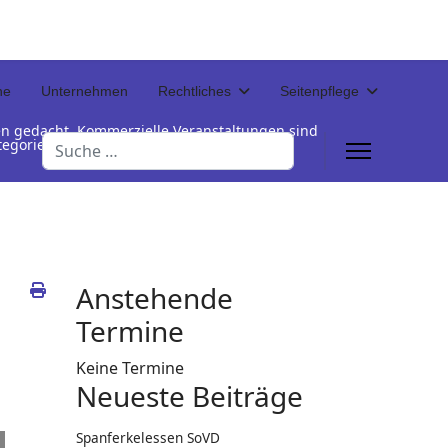
ne
Unternehmen
Rechtliches
Seitenpflege
en gedacht. Kommerzielle Veranstaltungen sind
Suchen
Kategorienamen unterhalb der Termintabelle
Anstehende
Termine
Keine Termine
Neueste Beiträge
Spanferkelessen SoVD