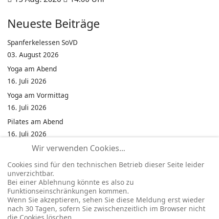
Neueste Beiträge
Spanferkelessen SoVD
03. August 2026
Yoga am Abend
16. Juli 2026
Yoga am Vormittag
16. Juli 2026
Pilates am Abend
16. Juli 2026
Wir verwenden Cookies...
Jumping Fitness Intervall
16. Juli 2026
Cookies sind für den technischen Betrieb dieser Seite leider
unverzichtbar.
Jumping Fitness Erwachsene
Bei einer Ablehnung könnte es also zu
16. Juli 2026
Funktionseinschränkungen kommen.
Wenn Sie akzeptieren, sehen Sie diese Meldung erst wieder
Kinderfest in Neukirchen
nach 30 Tagen, sofern Sie zwischenzeitlich im Browser nicht
16. Juli 2026
die Cookies löschen.