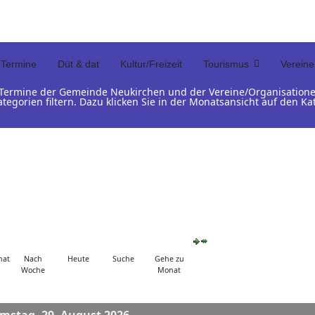
Termine
Düt & dat
Kultur/Freizeit
Tourismus
Vereine
d Termine der Gemeinde Neukirchen und der Vereine/Organisation
ategorien filtern. Dazu klicken Sie in der Monatsansicht auf den 
nat
Nach
Heute
Suche
Gehe zu
Woche
Monat