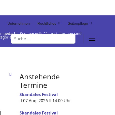
Unternehmen
Rechtliches
Seitenpflege
en gedacht. Kommerzielle Veranstaltungen sind
Suchen
Kategorienamen unterhalb der Termintabelle
Anstehende
Termine
Skandaløs Festival
07 Aug. 2026
14:00
Uhr
Skandaløs Festival