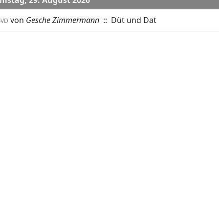
mstag, 29. August 2026
von
Gesche Zimmermann
:: Düt und Dat
oVD