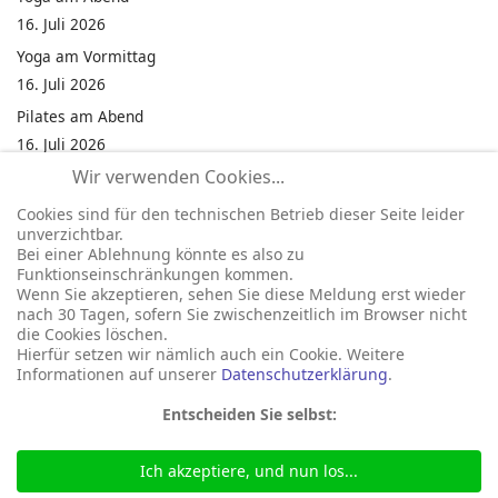
16. Juli 2026
Yoga am Vormittag
16. Juli 2026
Pilates am Abend
16. Juli 2026
Wir verwenden Cookies...
Jumping Fitness Intervall
16. Juli 2026
Cookies sind für den technischen Betrieb dieser Seite leider
unverzichtbar.
Jumping Fitness Erwachsene
Bei einer Ablehnung könnte es also zu
16. Juli 2026
Funktionseinschränkungen kommen.
Wenn Sie akzeptieren, sehen Sie diese Meldung erst wieder
Kinderfest in Neukirchen
nach 30 Tagen, sofern Sie zwischenzeitlich im Browser nicht
16. Juli 2026
die Cookies löschen.
Hierfür setzen wir nämlich auch ein Cookie. Weitere
Informationen auf unserer
Datenschutzerklärung
.
Entscheiden Sie selbst:
Ich akzeptiere, und nun los...
© 2026 Gemeinde Neukirchen