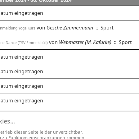
ember 2024 - 06. Oktober 2024
 Datum eingetragen
von
Gesche Zimmermann
:: Sport
nmeldung Yoga Kurs
von
Webmaster (M. Kafurke)
:: Sport
ine Dance (TSV Emmelsbüll)
 Datum eingetragen
 Datum eingetragen
 Datum eingetragen
 Datum eingetragen
es...
trieb dieser Seite leider unverzichtbar.
so zu Funktionseinschränkungen kommen.