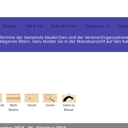
Termine
Düt & dat
Kultur/Freizeit
Tourismus
Verei
d Termine der Gemeinde Neukirchen und der Vereine/Organisation
ategorien filtern. Dazu klicken Sie in der Monatsansicht auf den 
nat
Nach
Heute
Suche
Gehe zu
Woche
Monat