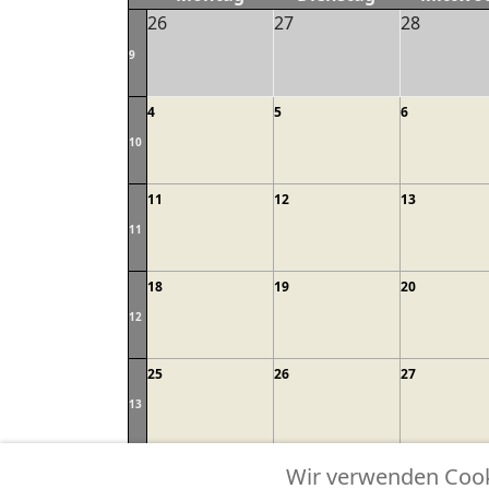
26
27
28
9
4
5
6
10
11
12
13
11
18
19
20
12
25
26
27
13
Gemeindeangelegenheiten
Alle Kateg
Wir verwenden Cooki