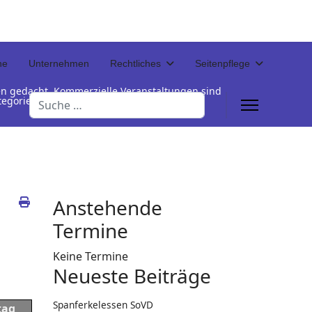
ne
Unternehmen
Rechtliches
Seitenpflege
en gedacht. Kommerzielle Veranstaltungen sind
Suchen
Kategorienamen unterhalb der Termintabelle
Anstehende
Termine
Keine Termine
Neueste Beiträge
Spanferkelessen SoVD
tag