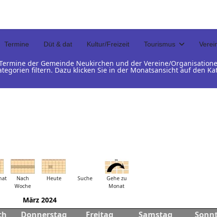
Termine
Düt & dat
Kultur/Freizeit
Tourismus
Verei
d Termine der Gemeinde Neukirchen und der Vereine/Organisation
ategorien filtern. Dazu klicken Sie in der Monatsansicht auf den 
nat
Nach
Heute
Suche
Gehe zu
Woche
Monat
März 2024
ch
Donnerstag
Freitag
Samstag
Sonn