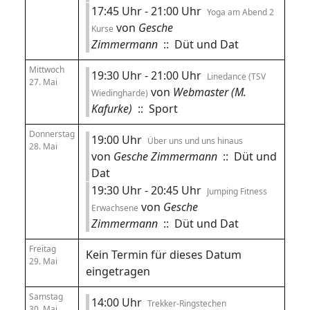
17:45 Uhr - 21:00 Uhr
Yoga am Abend 2
von
Gesche
Kurse
Zimmermann
:: Düt und Dat
Mittwoch
19:30 Uhr - 21:00 Uhr
Linedance (TSV
27. Mai
von
Webmaster (M.
Wiedingharde)
Kafurke)
:: Sport
Donnerstag
19:00 Uhr
Über uns und uns hinaus
28. Mai
von
Gesche Zimmermann
:: Düt und
Dat
19:30 Uhr - 20:45 Uhr
Jumping Fitness
von
Gesche
Erwachsene
Zimmermann
:: Düt und Dat
Freitag
Kein Termin für dieses Datum
29. Mai
eingetragen
Samstag
14:00 Uhr
Trekker-Ringstechen
30. Mai