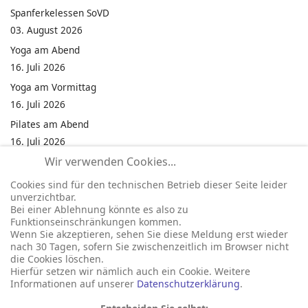
Spanferkelessen SoVD
03. August 2026
Yoga am Abend
16. Juli 2026
Yoga am Vormittag
16. Juli 2026
Pilates am Abend
16. Juli 2026
Wir verwenden Cookies...
Jumping Fitness Intervall
16. Juli 2026
Cookies sind für den technischen Betrieb dieser Seite leider
unverzichtbar.
Jumping Fitness Erwachsene
Bei einer Ablehnung könnte es also zu
16. Juli 2026
Funktionseinschränkungen kommen.
Wenn Sie akzeptieren, sehen Sie diese Meldung erst wieder
Kinderfest in Neukirchen
nach 30 Tagen, sofern Sie zwischenzeitlich im Browser nicht
16. Juli 2026
die Cookies löschen.
Hierfür setzen wir nämlich auch ein Cookie. Weitere
Informationen auf unserer
Datenschutzerklärung
.