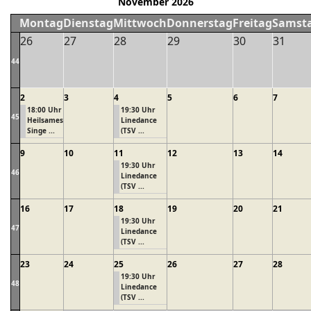
November 2026
Montag
Dienstag
Mittwoch
Donnerstag
Freitag
Samst
26
27
28
29
30
31
44
2
3
4
5
6
7
18:00 Uhr
19:30 Uhr
45
Heilsames
Linedance
Singe ...
(TSV ...
9
10
11
12
13
14
19:30 Uhr
46
Linedance
(TSV ...
16
17
18
19
20
21
19:30 Uhr
47
Linedance
(TSV ...
23
24
25
26
27
28
19:30 Uhr
48
Linedance
(TSV ...