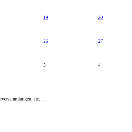
19
20
26
27
3
4
versammlungen, etc. ...