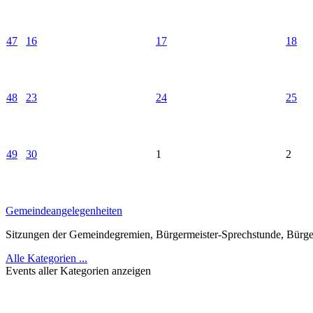
47
16
17
18
48
23
24
25
49
30
1
2
Gemeindeangelegenheiten
Sitzungen der Gemeindegremien, Bürgermeister-Sprechstunde, Bürger
Alle Kategorien ...
Events aller Kategorien anzeigen