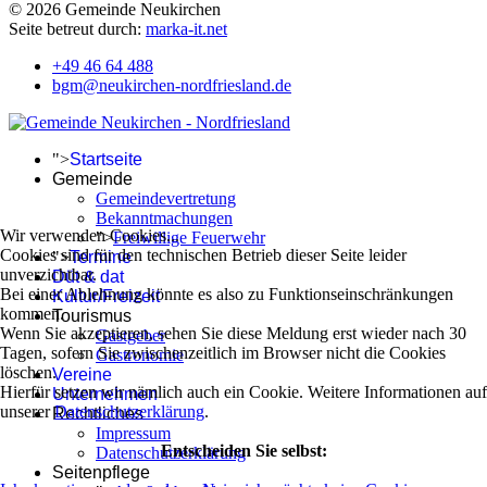
© 2026 Gemeinde Neukirchen
Seite betreut durch:
marka-it.net
+49 46 64 488
bgm@neukirchen-nordfriesland.de
">
Startseite
Gemeinde
Gemeindevertretung
Bekanntmachungen
Wir verwenden Cookies...
">
Freiwillige Feuerwehr
Cookies sind für den technischen Betrieb dieser Seite leider
">
Termine
unverzichtbar.
Düt & dat
Bei einer Ablehnung könnte es also zu Funktionseinschränkungen
Kultur/Freizeit
kommen.
Tourismus
Wenn Sie akzeptieren, sehen Sie diese Meldung erst wieder nach 30
Gastgeber
Tagen, sofern Sie zwischenzeitlich im Browser nicht die Cookies
Gastronomie
löschen.
Vereine
Hierfür setzen wir nämlich auch ein Cookie. Weitere Informationen auf
Unternehmen
unserer
Datenschutzerklärung
.
Rechtliches
Impressum
Entscheiden Sie selbst:
Datenschutzerklärung
Seitenpflege