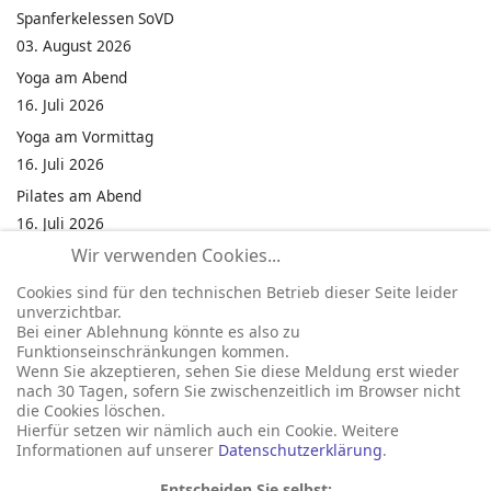
Spanferkelessen SoVD
03. August 2026
Yoga am Abend
16. Juli 2026
Yoga am Vormittag
16. Juli 2026
Pilates am Abend
16. Juli 2026
Wir verwenden Cookies...
Jumping Fitness Intervall
16. Juli 2026
Cookies sind für den technischen Betrieb dieser Seite leider
unverzichtbar.
Jumping Fitness Erwachsene
Bei einer Ablehnung könnte es also zu
16. Juli 2026
Funktionseinschränkungen kommen.
Wenn Sie akzeptieren, sehen Sie diese Meldung erst wieder
Kinderfest in Neukirchen
nach 30 Tagen, sofern Sie zwischenzeitlich im Browser nicht
16. Juli 2026
die Cookies löschen.
Hierfür setzen wir nämlich auch ein Cookie. Weitere
Informationen auf unserer
Datenschutzerklärung
.
Entscheiden Sie selbst: